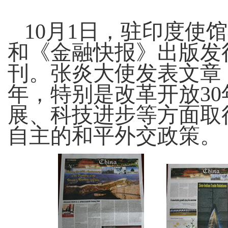
10
月1
日
，驻印度使馆
和《金融快报》出版发
刊。张炎大使发表文章
年，特别是改革开放
30
展、科技进步等方面取
自主的和平外交政策。