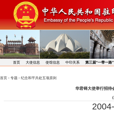
首页
大使信息
使馆信息
中印关系
第三届“一带一路
首页
专题
纪念和平共处五项原则
>
>
华君铎大使举行招待
（
2004-