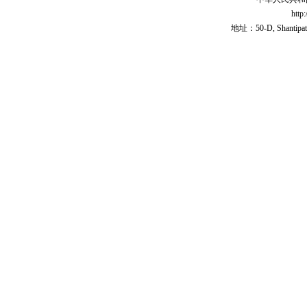
http
地址：50-D, Shantipath,