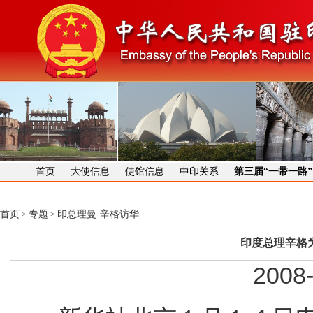
首页
大使信息
使馆信息
中印关系
第三届“一带一路
首页
专题
印总理曼·辛格访华
>
>
印度总理辛格
2008-