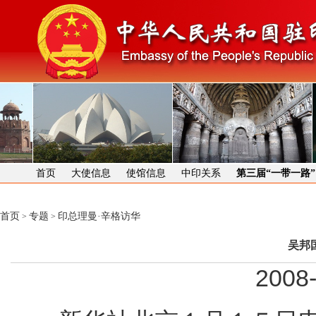
首页
大使信息
使馆信息
中印关系
第三届“一带一路
首页
专题
印总理曼·辛格访华
>
>
吴邦
2008-