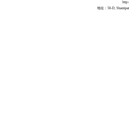
http
地址：50-D, Shantipath,