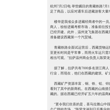
杭州7月2日电 举世瞩目的青藏铁路7
足了商品，以应对通车后进藏游客大量
楼华是我省众多进藏经商者中的一员。
商人，纷纷进藏考察市场，准备前往投资
已经开建。此外，温州龙飞集团在西藏
准备建设西藏第一个汽贸城。
青藏铁路全面试运营后，西藏货物运输
至更长时间是平常事，而用火车运只需
相当可观。”拉萨温州商会负责人陈荣
据了解，拉萨共有7000多名浙江商人
行业，而现在，他们在西藏的建筑、矿
西藏矿产资源丰富，铜、铁、铅、锌的
看到了其中的新商机。在西藏的山南措
藏的。据在西藏已经开矿五六年的温商
“更令我们欣喜的是，喜马拉雅山中段
个广阔的市场。”陈荣龙谈到日后事业