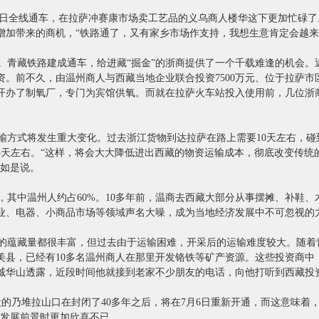
月1日全线通车，在拉萨冲赛康市场卖工艺品的义乌商人楼华这下更加忙碌
增加带来的商机，“铁路通了，又有家乡市场作支持，我想生意肯定会越来
青藏铁路建成通车，给进藏“掘金”的浙商提供了一个千载难逢的机会。
。前不久，由温州商人与西藏当地企业联合投资7500万元、位于拉萨市
开办了制氧厂，专门为宾馆供氧。而就在拉萨火车站投入使用前，几位浙商
方式将发生重大变化。过去浙江货物到达拉萨在路上需要10天左右，碰
3天左右。“这样，将会大大降低进出西藏的物资运输成本，彻底改变传统
龙如是说。
，其中温州人约占60%。10多年前，温商去西藏大部分从事摆摊、补鞋
业、电器、小商品市场等领域声名大噪，成为当地经济发展中不可忽视的
蕴藏量都很丰富，但过去由于运输困难，开采后的运输难度较大。随着
美县，已经有10多名温州商人在那里开发铬铁等矿产资源。这些投资商中
臧华山透露，近段时间他就接到老家不少朋友的电话，向他打听到西藏投
的乃堆拉山口在封闭了40多年之后，将在7月6日重新开通，而这意味着
的发展前景时更加欣喜不已。