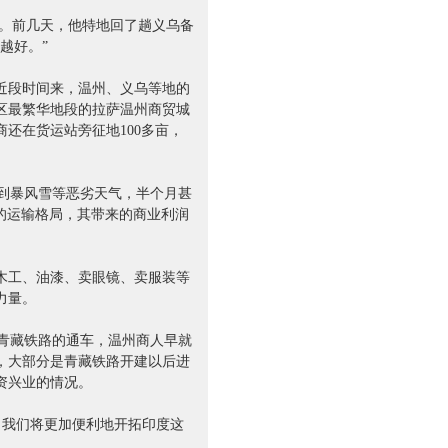
了。前几天，他特地回了趟义乌备
越好。”
近段时间来，温州、义乌等地的
区最繁华地段的拉萨温州商贸城
还在货运站旁征地100多亩，
到暴风雪等恶劣天气，半个月甚
的运输格局，其带来的商业利润
、木工、油漆、卖眼镜、卖服装等
力量。
青藏铁路的通车，温州商人早就
，大部分是青藏铁路开建以后进
资兴业的情况。
，我们将更加便利地开拓印度这