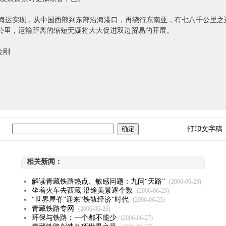
运实现，从中国西部到东部沿海港口，再绕行东南亚，有七八千公里之
多公里，运输距离的缩短无疑将大大促进双边贸易的开展。
金刚
打印文字稿
相关新闻：
解读青藏铁路热点、敏感问题：九问“天路”
(2006-06-23)
坐着火车去西藏 沿途美景逐个数
(2006-06-23)
“世界屋脊”迎来“铁轨经济”时代
(2006-06-23)
青藏铁路专网
(2006-06-26)
环保与铁路：一个都不能少
(2006-06-27)