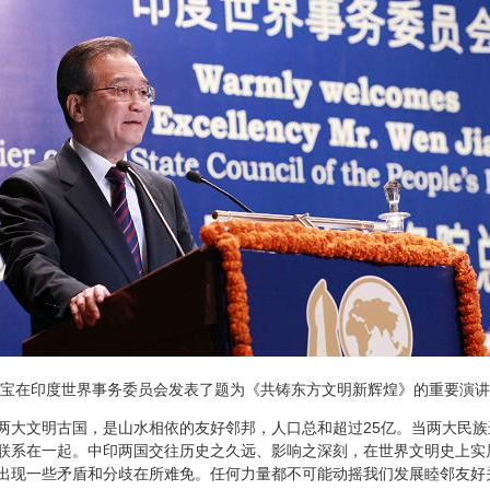
宝在印度世界事务委员会发表了题为《共铸东方文明新辉煌》的重要演讲
文明古国，是山水相依的友好邻邦，人口总和超过25亿。当两大民族
联系在一起。中印两国交往历史之久远、影响之深刻，在世界文明史上实
出现一些矛盾和分歧在所难免。任何力量都不可能动摇我们发展睦邻友好