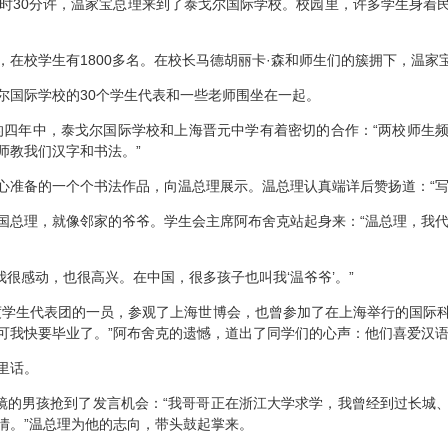
30分许，温家宝总理来到了泰戈尔国际学校。校园里，许多学生身着
校学生有1800多名。在校长马德胡丽卡·森和师生们的簇拥下，温家
国际学校的30个学生代表和一些老师围坐在一起。
四年中，泰戈尔国际学校和上海晋元中学有着密切的合作：“两校师生频
师教我们汉字和书法。”
备的一个个书法作品，向温总理展示。温总理认真端详后赞扬道：“写
理，就像邻家的爷爷。学生会主席阿布舍克站起身来：“温总理，我代
很感动，也很高兴。在中国，很多孩子也叫我‘温爷爷’。”
学生代表团的一员，参观了上海世博会，也曾参加了在上海举行的国际科
可我快要毕业了。”阿布舍克的遗憾，道出了同学们的心声：他们喜爱汉
里话。
的男孩抢到了发言机会：“我哥哥正在浙江大学求学，我曾经到过长城
情。”温总理为他的志向，带头鼓起掌来。