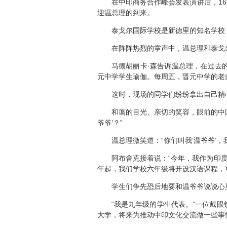
在中印商务合作峰会发表演讲后，16时
迎温总理的到来。
泰戈尔国际学校是新德里的知名学校，在
在阵阵热烈的掌声中，温总理和泰戈尔
马德胡丽卡·森告诉温总理，在过去的
元中学学生瑜伽。每周五，晋元中学的老
这时，现场的同学们纷纷拿出自己精心准
和蔼的目光、亲切的笑容，眼前的中国总
爷爷’？”
温总理微笑道：“你们叫我‘温爷爷’，我
阿布舍克接着说：“今年，我作为印度
年起，我们学校六年级将开设汉语课程，
学生们争先恐后地要和温爷爷说说心
“我是九年级的学生代表。”一位戴眼镜
大学，将来为推动中印文化交流做一些事