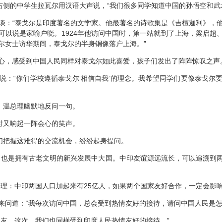
侧的中学生拉瓦尔用汉语大声说，“我们很多同学知道中国的孙悟空和武
：“泰戈尔是印度著名的文学家。他最著名的诗歌集是《吉檀迦利》，他
可以说是家喻户晓。1924年他访问中国时，第一站就到了上海，梁启超
尔女士访华期间，泰戈尔的半身铜像落户上海。”
，感受到中国人民同样对泰戈尔如此喜爱，孩子们发出了阵阵惊叹之声
“你们学校遵循泰戈尔‘相信自我’的理念。我希望同学们要像泰戈尔
，温总理幽默地反问一句。
时又响起一阵会心的笑声。
们把握这难得的交流机会，纷纷起身提问。
也是拥有古老文明的新兴发展中大国。中印友谊源远流长，可以追溯到两
：中印两国人口加起来有25亿人，如果两个国家友好合作，一定会影响
道：“我每次访问中国，总会受到热情友好的接待，请问中国人民是怎
。这次，我们也同样受到印度人民热情友好的接待。”