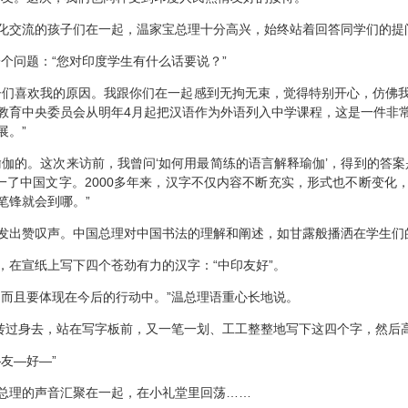
交流的孩子们在一起，温家宝总理十分高兴，始终站着回答同学们的提
问题：“您对印度学生有什么话要说？”
们喜欢我的原因。我跟你们在一起感到无拘无束，觉得特别开心，仿佛我
教育中央委员会从明年4月起把汉语作为外语列入中学课程，这是一件非
展。”
的。这次来访前，我曾问‘如何用最简练的语言解释瑜伽’，得到的答案是
统一了中国文字。2000多年来，汉字不仅内容不断充实，形式也不断变化
笔锋就会到哪。”
出赞叹声。中国总理对中国书法的理解和阐述，如甘露般播洒在学生们
宣纸上写下四个苍劲有力的汉字：“中印友好”。
且要体现在今后的行动中。”温总理语重心长地说。
过身去，站在写字板前，又一笔一划、工工整整地写下这四个字，然后高
友—好—”
理的声音汇聚在一起，在小礼堂里回荡……