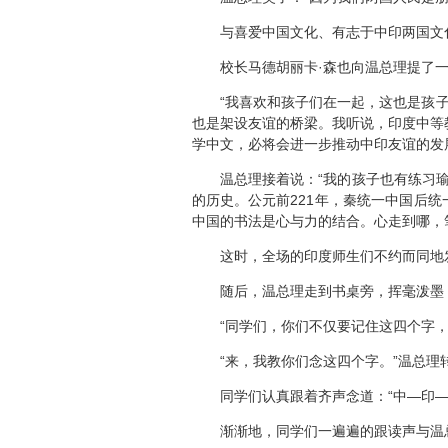
与喜爱中国文化、有志于中印两国文化
校长马德胡丽卡·森也向温总理提了一个
“我喜欢和孩子们在一起，这也是孩子
也是架设友谊的桥梁。我听说，印度中等
学中文，必将会进一步推动中印友谊的发
温总理接着说：“我的孩子也有练习瑜伽
的历史。公元前221年，秦统一中国后
中国的书法是心与力的结合。心走到哪，
这时，全场的印度师生们不约而同地发
随后，温总理走到书桌旁，挥毫泼墨，在
“同学们，你们不仅要记住这四个字，而
“来，我教你们念这四个字。”温总理转
同学们认真跟着齐声念道：“中—印—
渐渐地，同学们一遍遍的跟读声与温总