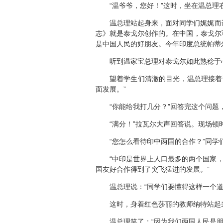
“温爷爷，您好！”这时，坐在温总理右
温总理站起身来，面对同学们娓娓而谈
志》就是泰戈尔创作的。在中国，泰戈尔
是中国人民的好朋友。今年印度总统帕蒂
听到温家宝总理对泰戈尔如此熟稔于心
望着学生们清澈的目光，温总理接着说：
面发展。”
“你能给我打几分？”回答完这个问题
“满分！”拉瓦尔大声回答说。现场顿
“您怎么看待印中两国的合作？”同学
“中印是世界上人口最多的两个国家，
国友好合作得到了突飞猛进的发展。”
温总理说：“同学们要懂得这样一个道理
这时，身着红色莎丽的教师纳特站起来问
温总理笑了：“因为我们两国人民是朋友