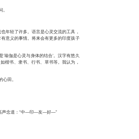
问。
也年轻了许多。语言是心灵交流的工具，
常有意义的事情。将来会有更多的印度孩子
‘瑜伽是心灵与身体的结合’。汉字有悠久
，如楷书、隶书、行书、草书等。我认为，
的心田。
声念道：“中—印—友—好—”