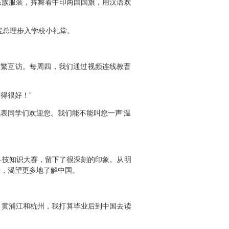
民族服装，挥舞着中印两国国旗，用汉语欢
宝总理步入学校小礼堂。
繁互访。每周四，我们通过视频连线教晋
得很好！”
表同学们欢迎您。我们能不能叫您一声‘温
技知识大赛，留下了很深刻的印象。从明
语，渴望更多地了解中国。
、黄浦江和杭州，我打算毕业后到中国去读