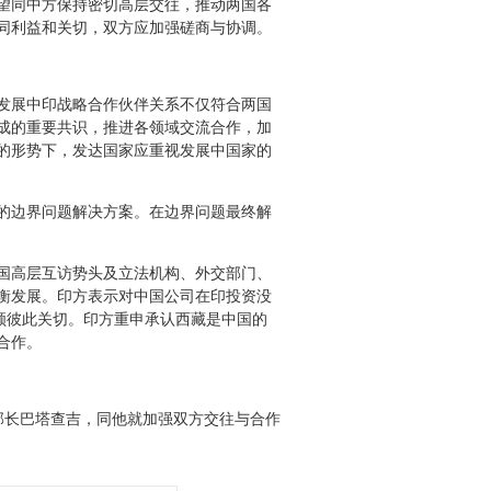
望同中方保持密切高层交往，推动两国各
同利益和关切，双方应加强磋商与协调。
发展中印战略合作伙伴关系不仅符合两国
成的重要共识，推进各领域交流合作，加
的形势下，发达国家应重视发展中国家的
的边界问题解决方案。在边界问题最终解
国高层互访势头及立法机构、外交部门、
衡发展。印方表示对中国公司在印投资没
照顾彼此关切。印方重申承认西藏是中国的
合作。
长巴塔查吉，同他就加强双方交往与合作