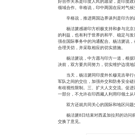
好合作关系是印度人民的愿望，是印度政
领域合作。辛格说，印中两国在应对气候
辛格说，推进两国边界谈判是印方的政
杨洁篪感谢印方积极支持和参与北京奥
的利益，也有利于世界的和平、稳定与发
强在国际事务中的沟通配合。杨洁篪说，
合理关切，并采取相应的切实措施。
杨洁篪说，中方愿与印方一道，根据双
决前，双方要共同努力，切实维护边境地
当天，杨洁篪同印度外长穆克吉举行会
军队之间的交往，加强外交和防务安全磋
有歧视性限制。三、扩大人文交流。促进两
一部分，不允许在印西藏人利用印领土从
双方还就共同关心的国际和地区问题
杨洁篪8日结束对西孟加拉邦的访问前
交换了意见。