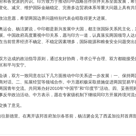
府和各党派的共识。印方致力于推动印中战略合作伙伴关系全面发展，希
变化、减灾、维护国际金融稳定、完善多边贸易体系等重大问题上具有共
治意愿，希望两国边界问题特别代表会晤取得更大进展。
运会。杨洁篪说，中印都是新兴发展中大国，都主张国际关系民主化，
展。中国政府高度重视中印关系，愿与印方一道，认真落实两国领导人达
在当前世界经济不确定、不稳定因素增多，国际能源和粮食安全问题突出
方达成的政治指导原则，通过友好协商，寻求公平合理、双方都能接受
区和平与安宁。
谈，双方一致同意在以下几方面推动中印关系进一步发展：一、保持两
商对话。二、拓展经贸等领域合作。中方愿积极采取措施促进两国贸易平
国青年交流。共同筹办好2010年“中国节”和“印度节”活动。四、妥善
事反华政治活动。中方表示，愿在专家级机制下继续同印方开展跨境河流
交换了意见。
往新德里。在离开该邦首府加尔各答前，杨洁篪会见了西孟加拉邦首席部