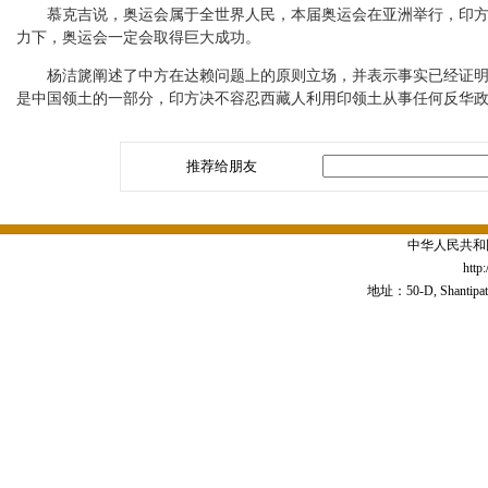
慕克吉说，奥运会属于全世界人民，本届奥运会在亚洲举行，印方为
力下，奥运会一定会取得巨大成功。
杨洁篪阐述了中方在达赖问题上的原则立场，并表示事实已经证明并
是中国领土的一部分，印方决不容忍西藏人利用印领土从事任何反华
推荐给朋友
中华人民共和
http
地址：50-D, Shantipath,