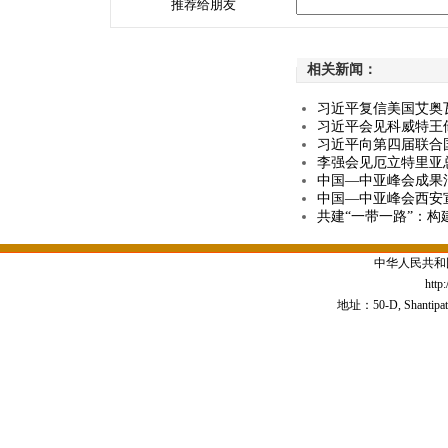
推荐给朋友
相关新闻：
习近平复信美国艾奥
习近平会见科威特王
习近平向第四届联合
李强会见厄立特里亚
中国—中亚峰会成果
中国—中亚峰会西安
共建“一带一路”：
中华人民共和
http
地址：50-D, Shantipath,