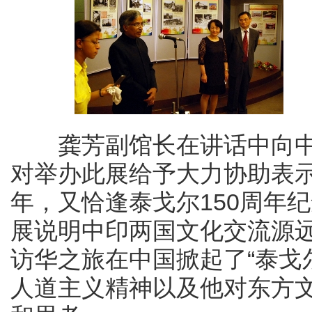
龚芳副馆长在讲话中向中
对举办此展给予大力协助表
年，又恰逢泰戈尔150周年
展说明中印两国文化交流源远
访华之旅在中国掀起了“泰戈
人道主义精神以及他对东方