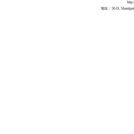
http
地址：50-D, Shantipath,