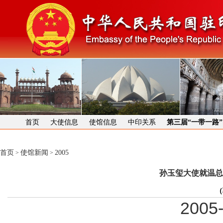
首页
大使信息
使馆信息
中印关系
第三届“一带一路
首页
使馆新闻
2005
>
>
孙玉玺大使就温总
（
2005-