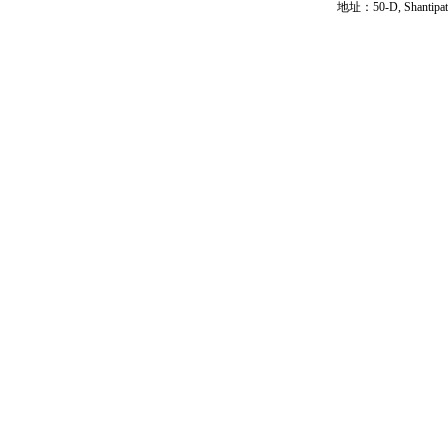
地址：50-D, Shantipath,