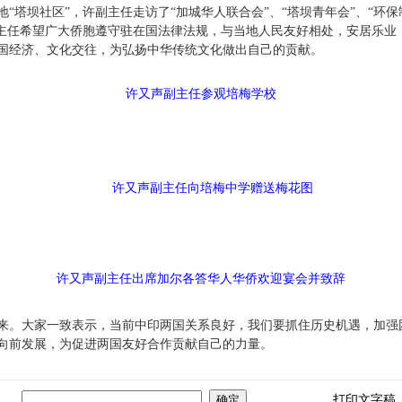
坝社区”，许副主任走访了“加城华人联合会”、“塔坝青年会”、“环保制
副主任希望广大侨胞遵守驻在国法律法规，与当地人民友好相处，安居乐业
国经济、文化交往，为弘扬中华传统文化做出自己的贡献。
许又声副主任参观培梅学校
许又声副主任向培梅中学赠送梅花图
许又声副主任出席加尔各答华人华侨欢迎宴会并致辞
。大家一致表示，当前中印两国关系良好，我们要抓住历史机遇，加强
向前发展，为促进两国友好合作贡献自己的力量。
打印文字稿