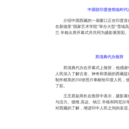
中国驻印度使馆临时代
介绍中国西藏的一扇窗口正在印度首都新
在新德里“国家艺术学院”举办大型“雪域
兰.辛格出席开幕式并共同为摄影展剪彩
郑清典代办致辞
郑清典代办在开幕式上致辞，他感谢中国
人民深入了解古老、神奇和美丽的西藏提
制作精美的350张照片奉献给印度人民，
了彩。
王丕君副局长在致辞中表示，摄影展仅
与活力。德维.高达、纳兰.辛格和阿尼
对西藏的了解，增进印中人民之间的友谊