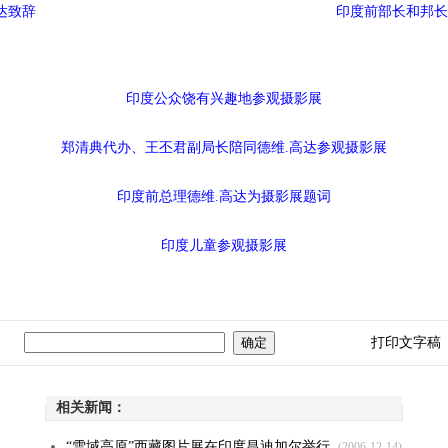
达致辞
印度前部长和邦长
印度公众饶有兴趣地参观摄影展
郑清典代办、王丕君副局长陪同德维.高达参观摄影展
印度前总理德维.高达为摄影展题词
印度儿童参观摄影展
打印文字稿
相关新闻：
“雪域高原”西藏图片展在印度昌迪加尔举行
(2006-12-14)