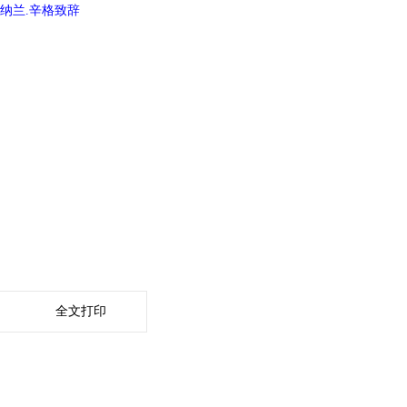
纳兰.辛格致辞
全文打印