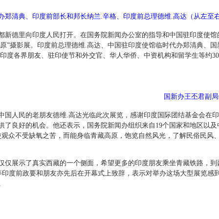
办郑清典、印度前部长和邦长纳兰.辛格、印度前总理德维.高达（从左至
德里向印度人民打开。在国务院新闻办公室的指导和中国驻印度使馆的
高原”摄影展。印度前总理德维.高达、中国驻印度使馆临时代办郑清典、
。印度各界朋友、驻印使节和外交官、华人华侨、中资机构和留学生等约30
国新办王丕君副局
人民的老朋友德维.高达光临此次展览，感谢印度国际团结基金会在印首
供了良好的机会。他还表示，国务院新闻办组织来自19个国家和地区以及
使观众不受缺氧之苦，而能身临青藏高原，饱览自然风光，了解民俗民风、
仅展示了真实西藏的一个侧面，希望更多的印度朋友乘坐青藏铁路，到
尔等印度前政要和朋友亦先后在开幕式上致辞，表示对举办这场大型展览感
。