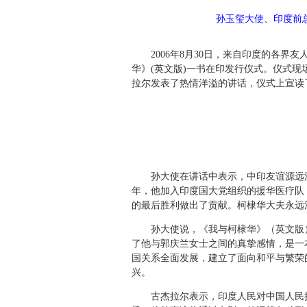
孙玉玺大使、印度前
2006年8月30日，来自印度的各界友
华》(英文版)一书在印发行仪式。仪式
拉尔发表了热情洋溢的讲话，仪式上宣读
孙大使在讲话中表示，中印友谊源远流长
年，他加入印度国大党组织的援华医疗队
的最后胜利做出了贡献。柯棣华大夫永远
孙大使说，《我与柯棣华》（英文版）一
了他与郭庆兰女士之间的真挚感情，是一
国关系全面发展，建立了面向和平与繁荣
兴。
古杰拉尔表示，印度人民对中国人民抗