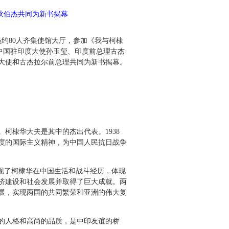
狄伯杰共同为新书揭幕
约80人齐集使馆大厅，参加《我与柯棣
中国驻印度大使孙玉玺、印度前总理古杰
大使和古杰拉尔前总理共同为新书揭幕。
棣华大夫是其中的杰出代表。1938
度的国际主义精神，为中国人民抗日战争
现了柯棣华在中国生活和战斗经历，体现
济建设和社会发展并取得了巨大成就。两
展，实现两国的共同繁荣和亚洲的伟大复
的人格和高尚的品质，是中印友谊的桥