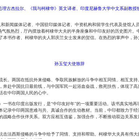
总理古杰拉尔、《我与柯棣华》英文译者、印度尼赫鲁大学中文系副教授
人和新闻媒体记者、中国驻印媒体记者、中资机构和留学生代表及使馆人员
现场气氛热烈，厅内摆放着柯棣华大夫的半身座像和中印友好的历史图片。
了本书作者、柯棣华的夫人郭庆兰女士发来的贺信。在热烈的掌声中，孙
孙玉玺大使致辞
。两国在抵抗外来侵略、争取民族解放的斗争中相互同情、相互支持。柯
，奔赴中国抗日最前线，与中国军民一起浴血奋战，救死扶伤，体现了高
活在中印两国人民的心中。
书在印度出版发行，是“中印友好年”的一项重要活动。该书真实地再
本记录中印两国患难与共、真诚合作的生动教材。当前，中印都致力于经
的战略合作伙伴关系。双方应相互借鉴，加强合作，不断推动双边关系发
击法西斯侵略的斗争中给予了同情、支持和帮助。柯棣华大夫具有伟大