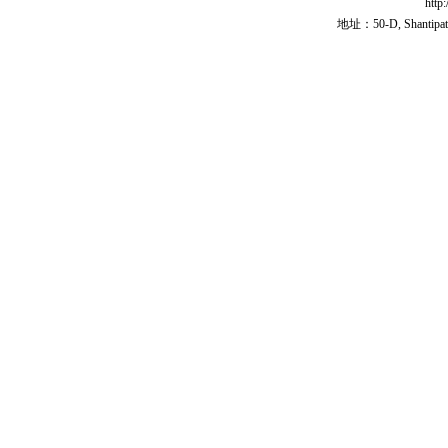
http
地址：50-D, Shantipath,