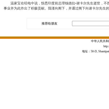
温家宝在唁电中说，惊悉印度前总理钱德拉•谢卡尔先生逝世，不胜
事业并为此作出了积极贡献。我谨向阁下，并通过阁下向谢卡尔先生
推荐给朋友
中华人民共和
http
地址：50-D, Shantipath,