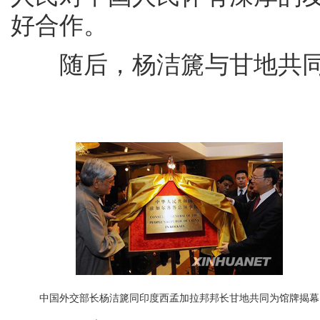
好合作。
随后，杨洁篪与甘地共同
中国外交部长杨洁篪同印度西孟加拉邦邦长甘地共同为馆牌揭幕