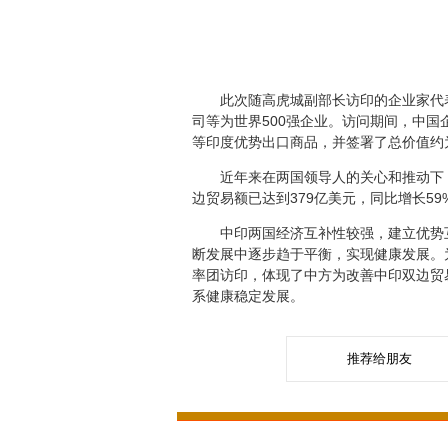
此次随高虎城副部长访印的企业家代
司等为世界
500
强企业。访问期间，中国
等印度优势出口商品，并签署了总价值约
近年来在两国领导人的关心和推动下
边贸易额已达到
379
亿美元，同比增长
59
中印两国经济互补性较强，建立优势
断发展中逐步趋于平衡，实现健康发展。
率团访印，体现了中方为改善中印双边贸
系健康稳定发展。
推荐给朋友