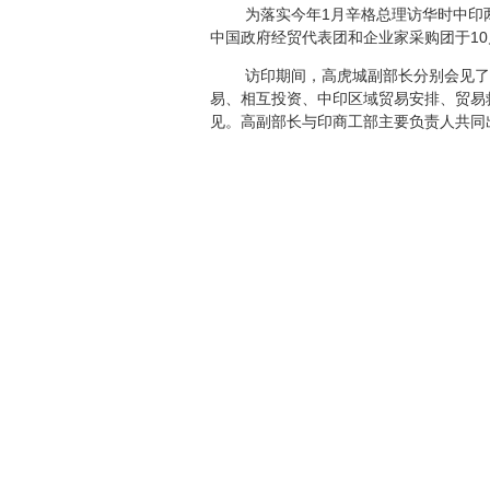
为落实今年
1
月辛格总理访华时中印
中国政府经贸代表团和企业家采购团于
10
访印期间，高虎城副部长分别会见了
易、相互投资、中印区域贸易安排、贸易
见。高副部长与印商工部主要负责人共同