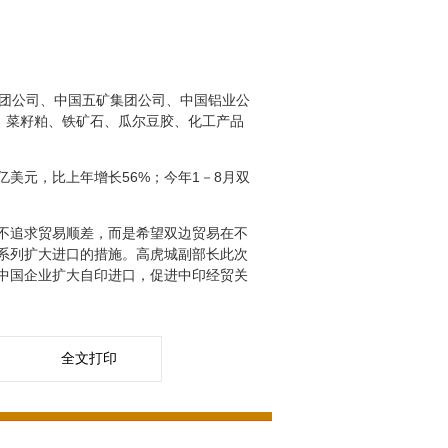
团公司、中国五矿集团公司、中国铝业公
、菜籽粕、铁矿石、瓜尔豆胶、化工产品
亿美元，比上年增长
56%
；今年
1
－
8
月双
不追求贸易顺差，而是希望双边贸易在不
系列扩大进口的措施。高虎城副部长此次
中国企业扩大自印进口，促进中印经贸关
全文打印