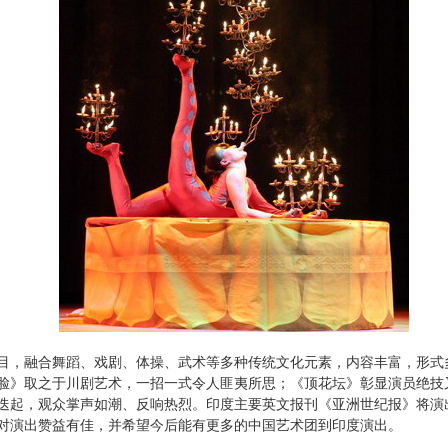
目，融合舞蹈、戏剧、体操、武术等多种传统文化元素，内容丰富，形式
脸》取之于川剧艺术，一招一式令人匪夷所思；《顶花坛》彰显演员绝技
迭起，观众掌声如潮、反响热烈。印度主要英文报刊《亚洲世纪报》将演出
对演出赞益有佳，并希望今后能有更多的中国艺术团到印度演出。