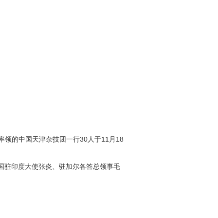
率领的中国天津杂技团一行
30
人于
11
月
18
国驻印度大使张炎、驻加尔各答总领事毛