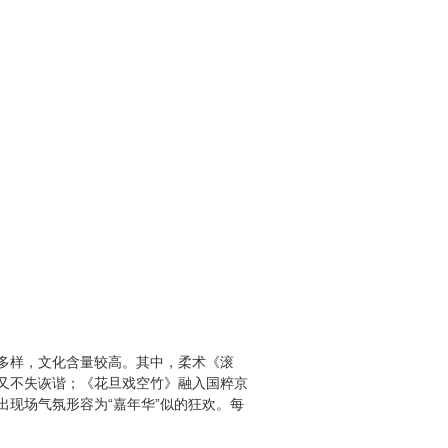
多样，文化含量较高。其中，柔术《滚
又不失诙谐；《花旦戏空竹》融入国粹京
现场气氛形容为“嘉年华”似的狂欢。每