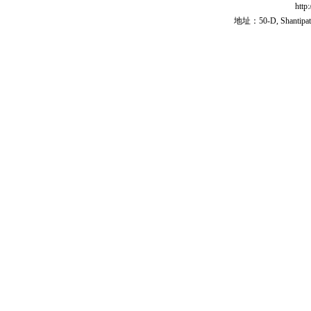
http
地址：50-D, Shantipath,