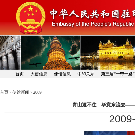
首页
大使信息
使馆信息
中印关系
第三届“一带一路
首页
使馆新闻
2009
>
>
青山遮不住 毕竟东流去——
2009-