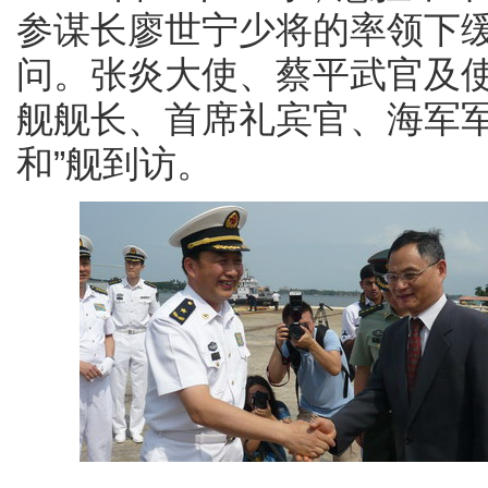
参谋长廖世宁少将的率领下
问。张炎大使、蔡平武官及
舰舰长、首席礼宾官、海军军
和”舰到访。