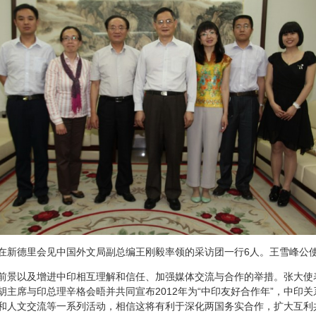
炎在新德里会见中国外文局副总编王刚毅率领的采访团一行6人。王雪峰公
景以及增进中印相互理解和信任、加强媒体交流与合作的举措。张大使
主席与印总理辛格会晤并共同宣布2012年为“中印友好合作年”，中印
和人文交流等一系列活动，相信这将有利于深化两国务实合作，扩大互利