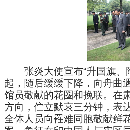
张炎大使宣布“升国旗、降
起，随后缓缓下降，向舟曲
馆员敬献的花圈和挽联。在
方向，伫立默哀三分钟，表
全体人员向罹难同胞敬献鲜