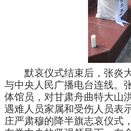
默哀仪式结束后，张炎大
与中央人民广播电台连线。张
体馆员，对甘肃舟曲特大山
遇难人员家属和受伤人员表
庄严肃穆的降半旗志哀仪式