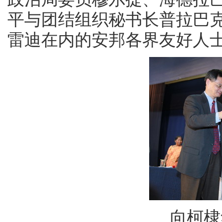
平与团结组织秘书长普拉巴
雷迪在内的安邦各界友好人士
向柯棣