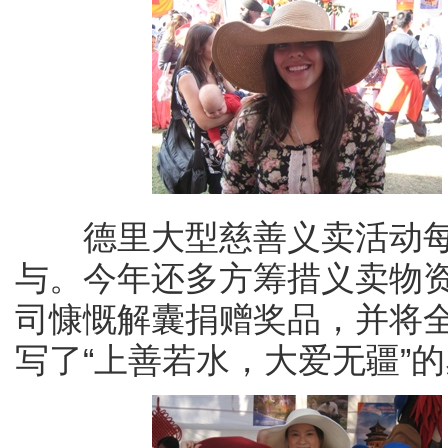
德里大型慈善义卖活动每
与。今年还多方筹措义卖物
司慷慨解囊捐赠奖品，并将
写了“上善若水，大爱无疆”