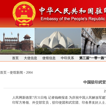
首页
大使信息
使馆信息
中印关系
第三届“一带一路
首页
使馆新闻
2004
>
>
中国驻印武官
2
人民网新德里
7
月
31
日电
记者钱峰报道
:
为庆祝中国人民解放军建
印军方将领、外交部官员，驻印使团和武官团、印各界友好人士