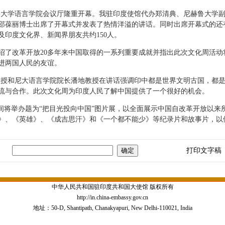
鲁大学语言学院会议厅隆重开幕。我驻印度使馆代办郑清典、尼赫鲁大学副
邵葆丽博士出席了开幕式并发表了热情洋溢的讲话。同时出席开幕式的还
印度文化界、新闻界朋友共约150人。
改革开放20多年来中国取得的一系列重要成就并指出此次文化周活动
进两国人民的友谊。
授和尼大语言学院院长潘地教授在讲话强调印中都是世界文明古国，都是
流与合作。此次文化周为印度人民了解中国提供了一个很好的机会。
间将举办题为“把目光投向中国”图片展，以全面展示中国自改革开放以来
》、《英雄》、《成吉思汗》和《一个都不能少》等纪录片和故事片，以
打印文字稿
中华人民共和国驻印度共和国大使馆 版权所有
http://in.china-embassy.gov.cn
地址：50-D, Shantipath, Chanakyapuri, New Delhi-110021, India