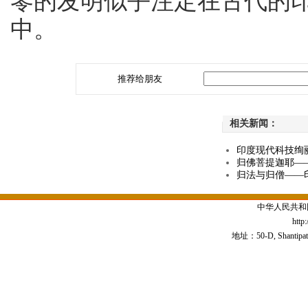
零的发明似乎注定在古代的
中。
推荐给朋友
相关新闻：
印度现代科技绚
归佛菩提迦耶—
归法与归僧——
中华人民共和
http
地址：50-D, Shantipath,