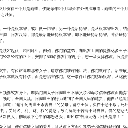
8月份有三个月是雨季。佛陀每年9个月率众在外传法布道，雨季的三个月
持之以恒。
一种是根本智，或叫做一切智；另一种是后得智，是从根本智出发，结
声闻、阿罗汉等，都是最后能证得根本智，却不能证得后得智。菩萨证得
了。
跌宕起伏、凶相环生。例如，佛陀的堂弟，迦毗罗卫国的提婆达多王子
陀经常经过的路上，安排了500名婆罗门的射手，想一举灭掉佛教。只是
中。有位旃遮摩那耆女子，请求佛陀准许她听法，佛陀默许了。后来该
子根本就没有怀孕，而是想陷害佛陀。这一事件让佛陀感触很深，从此便
频婆裟罗身上。摩揭陀国太子阿阇世王不满父亲和母亲信奉佛教而抛弃
。顿时，全国大乱。阿阇世王的行为遭到了全国人民的谴责，他自己也追
，问道：“这个阿阇世王杀害自己的父母，篡夺王位，实在十恶不赦，死后
挣扎，受到名、利、财、权的诱惑，故而沉沦于苦海不能自拔。佛的慈悲
新做人，彻底放下心中的邪恶念头，即所谓‘苦海无边，回头是岸！’”
之间、僧俗信徒之间的关系，除从教义方面引导弟子和信徒修行的目标