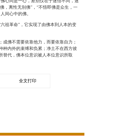
、佛心同是一心，差别仅在于迷悟不同，迷
佛，离性无别佛”，“不悟即佛是众生，一
了人间心中的佛。
六祖革命”，它实现了由佛本到人本的变
；成佛不需要依靠他力，而要依靠自力；
种种内外的束缚和负累；净土不在西方彼
所替代，佛本位意识被人本位意识所取
全文打印