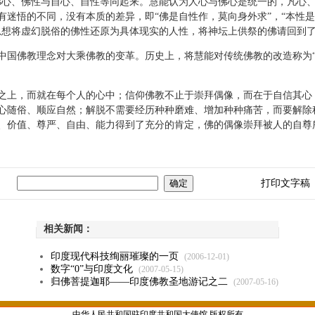
佛心、佛性与自心、自性等同起来。慧能认为人心与佛心是统一的，凡心
迷悟的不同，没有本质的差异，即“佛是自性作，莫向身外求”，“本性是
思想将虚幻脱俗的佛性还原为具体现实的人性，将神坛上供祭的佛请回到
佛教理念对大乘佛教的变革。历史上，将慧能对传统佛教的改造称为“
上，而就在每个人的心中；信仰佛教不止于崇拜偶像，而在于自信其心
心随俗、顺应自然；解脱不需要经历种种磨难、增加种种痛苦，而要解除
、价值、尊严、自由、能力得到了充分的肯定，佛的偶像崇拜被人的自尊
打印文字稿
相关新闻：
印度现代科技绚丽璀璨的一页
(2006-12-01)
数字“0”与印度文化
(2007-05-15)
归佛菩提迦耶——印度佛教圣地游记之二
(2007-05-16)
中华人民共和国驻印度共和国大使馆 版权所有