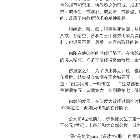
为的规范和禁条，佛教称之为禁戒、戒条
戒：戒杀生、戒淫邪、戒妄语、戒偷盗、
的，反应了佛教所追求的精神目标。
根绝贪、嗔、痴，脱离生死轮回，从而
八戒、孙悟空、沙和尚三个徒弟比喻为贪
朴，但通灵不足。最后，在唐僧取经的路
佛陀在他80岁的时候涅槃了。在佛陀讲
的博大精深。许多寺庙修得富丽端庄，金
佛涅槃之后，为了防止异见邪说，也让
传后世。结集盛会如期在王舍城召开，一
道：“如是我闻，一时佛在……” 这是
菩萨藏第五，杂藏第六，金刚藏第七，佛
佛教的发展，在印度大致经过四个时期
100年左右，此期为佛教的初传阶段。
公元前4世纪前后，佛教徒发生了第一次
至公元1世纪，上座部和大众部分裂，成
“乘”是梵文yana（音读“衍那”）的意