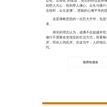
众化、世俗化”的改造，突出的特点是将
则堕入凡心，悟则界入佛心。众生与佛只有
念悟时，众生是佛”。慧能的心佛平等的
这是佛教思想的一次巨大升华，也是中国
革。
禅宗的理念认为，成佛不在超越本性之
修行不需要改变现实的生活方式，而要顺
岸，而在人间此岸。在这当中，人的地位
代。
推荐给朋友