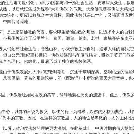
众的生活走向世俗化，同时力图参与和干预社会生活，要求深入众生，救度
成熟，以后就汇集成为统称“大乖佛教”的教派。大乘佛教尊奉佛法大慈大
切烦恼外，更应以救脱众生为目标。因此佛教既是出世的，又强调适应世
、中国台湾等地。
那衍那”）是上座部佛教的代表，要求即生断除自己的烦恼，以追求个人的自
。小乘佛教流传于斯里兰卡、泰国、缅甸、越南、老挝、柬埔寨等东南亚
人们远离社会生活，隐逸山林。小乘佛教主张自利，追求人格的自我完
但自公元7世纪至13世纪，佛教却逐渐与印度教结合，吸收了婆罗门教的
真言合理化、佛教化，最后形成了独立的密教体系。
于佛教发展到大乘和密教时期后，沉湎于烦琐深奥、空洞枯燥的理论研
、杀害僧侣。著名的那烂陀寺，即《西游记》中所说的西天大雷音寺，也
里，佛教遗址如同埋没的蒿草，静静地躺在历史的遗迹中。但是，佛教
为中心，以佛的言说为教义，以佛的行止为楷模，以佛的人格为典范，以
佛”为本的宗教。因此，在这样的宗教里，人的地位是卑微的，人的主体性
以后，对印度佛教的理解更为深刻。在此基础上，中唐时期的僧人慧能法