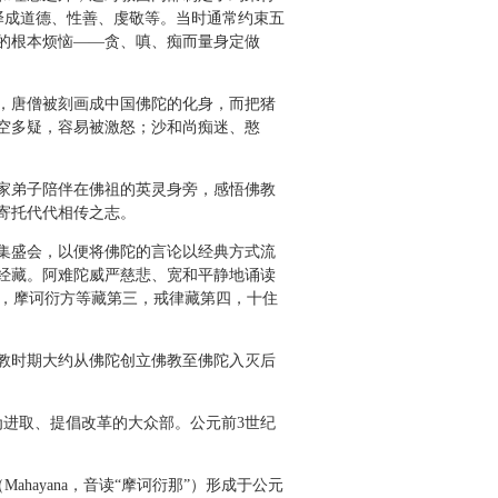
译成道德、性善、虔敬等。当时通常约束五
的根本烦恼――贪、嗔、痴而量身定做
，唐僧被刻画成中国佛陀的化身，而把猪
空多疑，容易被激怒；沙和尚痴迷、憨
家弟子陪伴在佛祖的英灵身旁，感悟佛教
寄托代代相传之志。
集盛会，以便将佛陀的言论以经典方式流
经藏。阿难陀威严慈悲、宽和平静地诵读
二，摩诃衍方等藏第三，戒律藏第四，十住
教时期大约从佛陀创立佛教至佛陀入灭后
进取、提倡改革的大众部。公元前3世纪
hayana，音读“摩诃衍那”）形成于公元