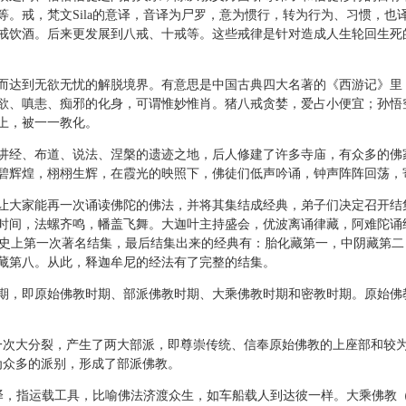
等。戒，梵文Sila的意译，音译为尸罗，意为惯行，转为行为、习惯，也
戒饮酒。后来更发展到八戒、十戒等。这些戒律是针对造成人生轮回生死
达到无欲无忧的解脱境界。有意思是中国古典四大名著的《西游记》里
欲、嗔恚、痴邪的化身，可谓惟妙惟肖。猪八戒贪婪，爱占小便宜；孙悟
上，被一一教化。
经、布道、说法、涅槃的遗迹之地，后人修建了许多寺庙，有众多的佛
碧辉煌，栩栩生辉，在霞光的映照下，佛徒们低声吟诵，钟声阵阵回荡，
大家能再一次诵读佛陀的佛法，并将其集结成经典，弟子们决定召开结
时间，法螺齐鸣，幡盖飞舞。大迦叶主持盛会，优波离诵律藏，阿难陀诵
佛教史上第一次著名结集，最后结集出来的经典有：胎化藏第一，中阴藏第
藏第八。从此，释迦牟尼的经法有了完整的结集。
，即原始佛教时期、部派佛教时期、大乘佛教时期和密教时期。原始佛
大分裂，产生了两大部派，即尊崇传统、信奉原始佛教的上座部和较为
为众多的派别，形成了部派佛教。
译，指运载工具，比喻佛法济渡众生，如车船载人到达彼一样。大乘佛教（Ma