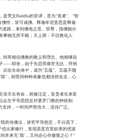
Buddha的音译，意为“觉者”、“智
有佛性，皆可成佛。释迦牟尼意思是释迦
的道路，来到佛地之意。世尊，指佛能分
有事物无所不晓；天上师：不仅教化人
，转而相信佛教的教义和理念。他相继说
子——耶舍，由于失恋而痛苦无比，拜倒
识在生命体中，成为“五蕴”。五蕴不随
我”，则世间种种表象也都淡然化去，心
主张天生有命，前缘注定，富贵者生来富
以众生平等思想反对婆罗门教的种姓制
力支持，一时间声势浩大，流传广泛。
我所传佛法，讲究平等慈悲，不分高下，
子也出家修行，发现原是宫里奴隶的优波
本来无‘我’，又何必心存傲慢之心？”