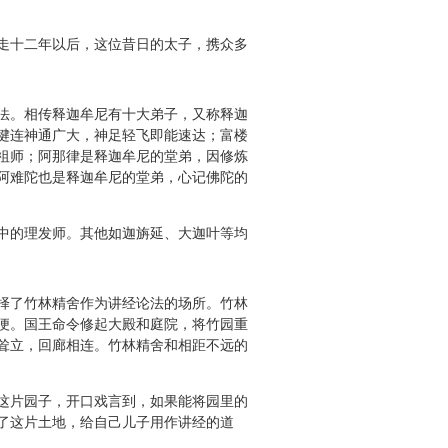
走十二年以后，这位昔日的太子，携众多
法。相传释迦牟尼有十大弟子，又称释迦
犍连神通广大，神足轻飞即能速达；富楼
祖师；阿那律是释迦牟尼的堂弟，因修炼
阿难陀也是释迦牟尼的堂弟，心记佛陀的
中的理发师。其他如迦旃延、大迦叶等均
择了竹林精舍作为讲经论法的场所。竹林
便。国王命令修起大殿和庭院，将竹园重
耸立，回廊相连。竹林精舍和相距不远的
这片园子，开口戏言到，如果能将园里的
了这片土地，给自己儿子用作讲经的道