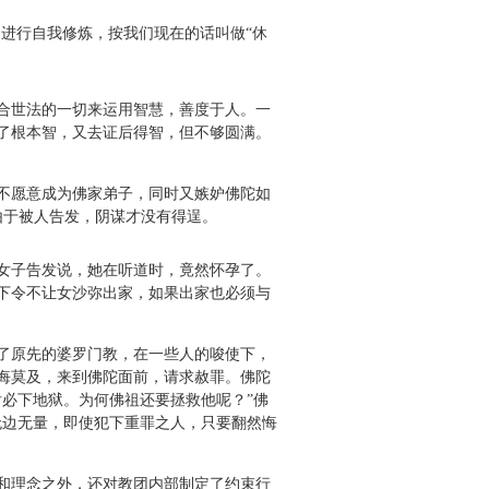
进行自我修炼，按我们现在的话叫做“休
合世法的一切来运用智慧，善度于人。一
了根本智，又去证后得智，但不够圆满。
不愿意成为佛家弟子，同时又嫉妒佛陀如
由于被人告发，阴谋才没有得逞。
女子告发说，她在听道时，竟然怀孕了。
下令不让女沙弥出家，如果出家也必须与
了原先的婆罗门教，在一些人的唆使下，
悔莫及，来到佛陀面前，请求赦罪。佛陀
必下地狱。为何佛祖还要拯救他呢？”佛
无边无量，即使犯下重罪之人，只要翻然悔
和理念之外，还对教团内部制定了约束行