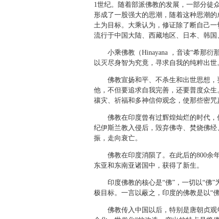
1世纪。随着部派佛教的发展，一部分徒
形成了一股强大的思潮，随着这种思潮的
土为目标。大乘认为，修证除了断自己一
流行于中国大陆、西藏地区、日本、韩国
小乘佛教（Hinayana ，音读“希
以灭尽身智为究竟，寻求自我的纯粹出世
佛教宣扬和平、不杀生和出世思想，要
他，不但要追求自我完善，还要普度众生。
禳灾、祈福和多神信仰观念，使那些密咒
佛教在印度曾有过辉煌灿烂的时代，但由
纪伊斯兰教入侵后，毁弃佛寺、焚烧佛经
振，走向衰亡。
佛教在印度消陨了。在此后的800余年
东亚和东南亚诸国中，获得了新生。
印度佛教的核心是“佛”，一切以“佛”
极目标。一言以蔽之，印度的佛教是以“
佛教传入中国以后，特别是唐朝贞观年