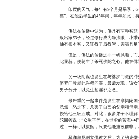
印度的天气，每年有9个月是旱季，6-
整”。在他后半生的45年间，年年如此，
佛法在传播中认为，佛具有两种智慧，
般出家弟子，经过修行成为净法眼、小乘
佛有根本智，又证得了后得智，圆满具足
但是，佛法的传播远非一帆风顺，而是
此显赫，便萌生了杀死佛陀之心。他在佛
另一场阴谋也发生在与婆罗门教的冲突
婆罗门教就此兴师问罪，最后发现，该女
男子分开，以免生起淫邪之念。
最严重的一起事件是发生在摩揭陀国王
竟然一怒之下，杀害了自己的父亲和母亲
授给他三皈五戒。对此，很多弟子不理解
陀回答说：“众生平等，在世尘的苦海中
过，一样可以救赎，只要他能痛改前非，从
释迦牟尼创立佛教之后，为了约束僧众