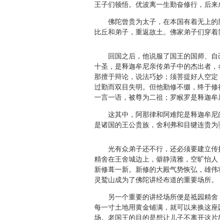
王子们顿悟。优波离一生勤奋修行，后来
佛陀曾贵为太子，在本国有着无上的影
比丘和弟子，重返故土。佛家弟子们穿着
回国之后，他说服了国王的国师、自己
十圣，是释迦牟尼亲传弟子中的杰出者，
那擅于辩论，说法巧妙；须菩提好人空定
过勤而双目失明。但他勤修不缀，终于修
一言一语，被尊为二祖；罗睺罗是释迦牟
这其中，阿那律和阿难陀是释迦牟尼的
是诸国的王公贵族，舍利弗和目犍连贵为
光有众弟子还不行，还必须要建立传扬
精舍在王舍城边上，僻静清雅，空旷怡人
新修葺一新。新修的大殿气势恢弘，雄伟
灵鹫山成为了佛陀讲经布道的重要场所。
另一个重要的讲经场所便是祗园精舍，
每一寸土地用黄金铺满，就可以来换这座
场。老国王的目的是想让儿子不离开这片