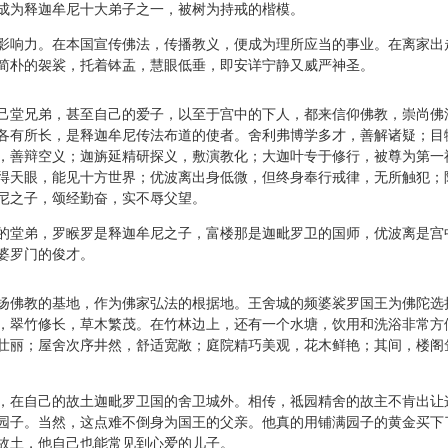
成为释迦牟尼十大弟子之一，被树为持戒的楷模。
响力。在本国宣传佛法，传播教义，便成为理所应当的事业。在离家出
简朴的袈裟，托着钵盂，慧眼低垂，即安详宁静又威严神圣。
堂兄弟，甚至自己的爱子，以至于宫中的下人，都来信仰佛教，崇尚佛
各有所长，是释迦牟尼传法布道的使者。舍利弗博学多才，善解诸疑；目
，善辩空义；迦旃延精研探义，敷演教化；大迦叶专于修行，被尊为第一
得天眼，能见十方世界；优波离出身低微，但终身奉行戒律，无所触犯；
尼之子，颂经勤奋，实不辱父望。
堂弟，罗睺罗是释迦牟尼之子，富楼那是迦毗罗卫的国师，优波离是宫
婆罗门的俊才。
佛教的基地，作为佛家弘法的根据地。王舍城的频婆裟罗国王为佛陀选
，翠竹修长，草木繁茂。在竹林边上，还有一个水塘，饮用和洗浴非常方
壮丽；屋舍次序井然，舒适宽敞；庭院精巧美观，花木鲜艳；其间，楼阁
在自己的故土迦毗罗卫国的舍卫城外。相传，祗园精舍的故主不肯出让
园子。当然，这点难不倒身为国王的父亲。他真的用铺满园子的黄金买下
故土，他自己也能常见到心爱的儿子。