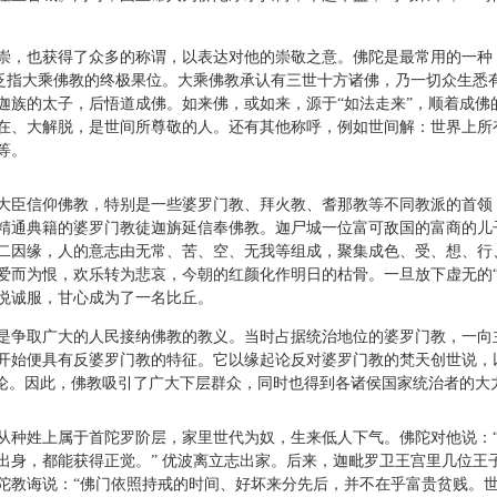
获得了众多的称谓，以表达对他的崇敬之意。佛陀是最常用的一种，是梵文
亦泛指大乘佛教的终极果位。大乘佛教承认有三世十方诸佛，乃一切众生悉
迦族的太子，后悟道成佛。如来佛，或如来，源于“如法走来”，顺着成佛
在、大解脱，是世间所尊敬的人。还有其他称呼，例如世间解：世界上所
等。
臣信仰佛教，特别是一些婆罗门教、拜火教、耆那教等不同教派的首领
精通典籍的婆罗门教徒迦旃延信奉佛教。迦尸城一位富可敌国的富商的儿
二因缘，人的意志由无常、苦、空、无我等组成，聚集成色、受、想、行、
爱而为恨，欢乐转为悲哀，今朝的红颜化作明日的枯骨。一旦放下虚无的“
悦诚服，甘心成为了一名比丘。
争取广大的人民接纳佛教的教义。当时占据统治地位的婆罗门教，一向
开始便具有反婆罗门教的特征。它以缘起论反对婆罗门教的梵天创世说，
"论。因此，佛教吸引了广大下层群众，同时也得到各诸侯国家统治者的大
种姓上属于首陀罗阶层，家里世代为奴，生来低人下气。佛陀对他说：“
出身，都能获得正觉。” 优波离立志出家。后来，迦毗罗卫王宫里几位王
陀教诲说：“佛门依照持戒的时间、好坏来分先后，并不在乎富贵贫贱。世间