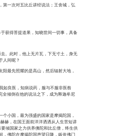
，第一次对五比丘讲经说法；王舍城，弘
终于获得菩提道果，知晓世间一切事，具备
去。此时，他上无片瓦，下无寸土，身无
于人间呢？
太阳最先照耀的是高山，然后辐射大地，
我如良医，知病说药，服与不服非医咎
完全倾倒在他的说法之下，成为释迦牟尼
一个小国，最为强盛的国家是摩揭陀国，
光赫赫，在国王面前洋洋洒洒从人生苦短讲
表示要倾国家之力供养佛陀和比丘僧，终生供
间，佛陀在摩揭陀国声望日隆，皈依佛门