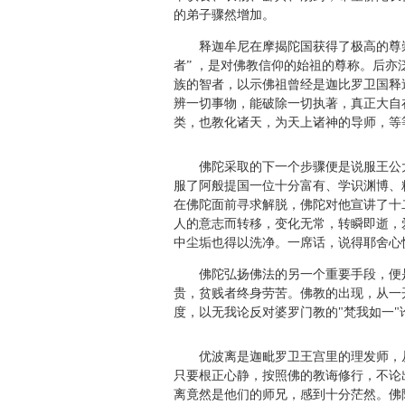
的弟子骤然增加。
释迦牟尼在摩揭陀国获得了极高的尊崇，也
者” ，是对佛教信仰的始祖的尊称。后
族的智者，以示佛祖曾经是迦比罗卫国释
辨一切事物，能破除一切执著，真正大自
类，也教化诸天，为天上诸神的导师，等
佛陀采取的下一个步骤便是说服王公大
服了阿般提国一位十分富有、学识渊博、
在佛陀面前寻求解脱，佛陀对他宣讲了十
人的意志而转移，变化无常，转瞬即逝，
中尘垢也得以洗净。一席话，说得耶舍心
佛陀弘扬佛法的另一个重要手段，便是
贵，贫贱者终身劳苦。佛教的出现，从一
度，以无我论反对婆罗门教的"梵我如一
优波离是迦毗罗卫王宫里的理发师，从
只要根正心静，按照佛的教诲修行，不论
离竟然是他们的师兄，感到十分茫然。佛