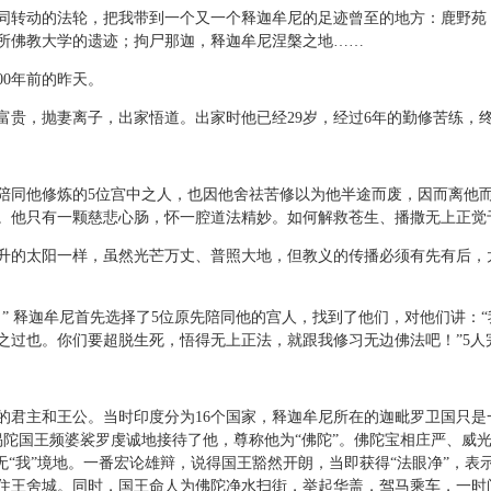
转动的法轮，把我带到一个又一个释迦牟尼的足迹曾至的地方：鹿野苑
所佛教大学的遗迹；拘尸那迦，释迦牟尼涅槃之地……
0年前的昨天。
，抛妻离子，出家悟道。出家时他已经29岁，经过6年的勤修苦练，
同他修炼的5位宫中之人，也因他舍祛苦修以为他半途而废，因而离他而
。他只有一颗慈悲心肠，怀一腔道法精妙。如何解救苍生、播撒无上正觉
的太阳一样，虽然光芒万丈、普照大地，但教义的传播必须有先有后，
 释迦牟尼首先选择了5位原先陪同他的宫人，找到了他们，对他们讲：“
之过也。你们要超脱生死，悟得无上正法，就跟我修习无边佛法吧！”5人
主和王公。当时印度分为16个国家，释迦牟尼所在的迦毗罗卫国只是
揭陀国王频婆裟罗虔诚地接待了他，尊称他为“佛陀”。佛陀宝相庄严、威
无“我”境地。一番宏论雄辩，说得国王豁然开朗，当即获得“法眼净”，
住王舍城。同时，国王命人为佛陀净水扫街，举起华盖，驾马乘车，一时