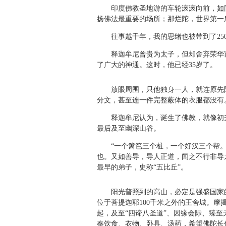
印度佛教圣地游的车轮滚滚向前，如同
扬佛法最重要的场所；那烂陀，世界第一
往事越千年，我的思绪也被带到了250
释迦牟尼曾贵为太子，但却舍弃荣华富贵
了广大的神通。这时，他已经35岁了。
放眼周围，只他独身一人，就连原先陪
分文，甚至连一件完整蔽体的衣服都没有
释迦牟尼认为，诞生了佛教，就像初升
最后及至幽深山谷。
“一个篱笆三个桩，一个好汉三个帮。”
也。又如善导，导人正道，闻之不行非导
最早的弟子，史称“五比丘”。
阳光普照到的高山，必定是强盛国家的君
位于菩提迦耶100千米之外的王舍城。摩
起，及至“四谛八圣道”、因缘会际、臻至
奉饮食、衣物、卧具、汤药，希望佛陀长