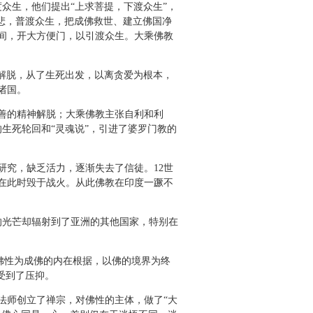
众生，他们提出“上求菩提，下渡众生”，
悲，普渡众生，把成佛救世、建立佛国净
间，开大方便门，以引渡众生。大乘佛教
我解脱，从了生死出发，以离贪爱为根本，
诸国。
善的精神解脱；大乘佛教主张自利和利
生死轮回和“灵魂说”，引进了婆罗门教的
究，缺乏活力，逐渐失去了信徒。12世
在此时毁于战火。从此佛教在印度一蹶不
的光芒却辐射到了亚洲的其他国家，特别在
佛性为成佛的内在根据，以佛的境界为终
受到了压抑。
师创立了禅宗，对佛性的主体，做了“大