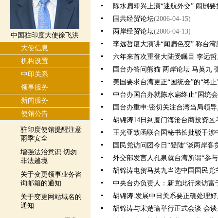
陈水扁即兴上演“迷航外交” 闹剧
国共经贸论坛
(2006-04-15)
两岸经贸论坛
(2006-04-13)
中国驻印度大使徐飞洪
李远哲厦大演讲“闻扁色变” 称台
大使信息
六年来首次重登大陆受瞩目 李远
机构设置
国台办答问熊猫 两岸论坛 马英九 张
中印关系
美国要求台湾更正“国统会”的“终止
领事服务
中台办国台办就陈水扁终止“国统会
新闻服务
国台办重申:密切关注台湾当局领导
使馆公告
胡锦涛14日到厦门海沧台商投资区
驻印度使馆提醒注意
王光亚致函联合国秘书长批驳干涉
雨季安全
国民党访问团今日“登陆”谈两岸客
增强法治意识 切勿
外交部发言人孔泉就台湾所谓“参与
非法越境
胡锦涛电贺马英九当选中国国民党
关于变更领事业务咨
询邮箱的通知
中央台办负责人：新党此行来访富
胡锦涛:发展中日关系要正确处理
关于变更网站域名的
通知
胡锦涛与宋楚瑜举行正式会谈 会谈