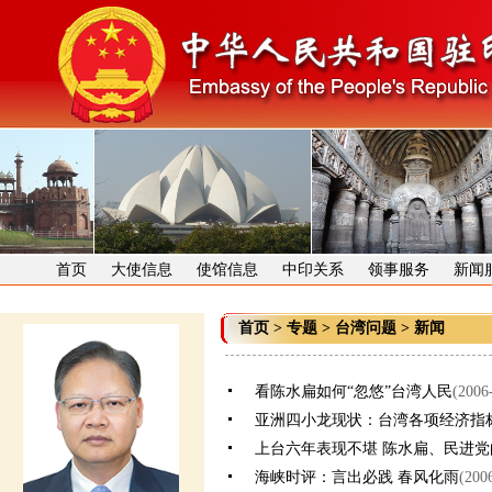
首页
大使信息
使馆信息
中印关系
领事服务
新闻
首页
>
专题
>
台湾问题
>
新闻
看陈水扁如何“忽悠”台湾人民
(2006
亚洲四小龙现状：台湾各项经济指
上台六年表现不堪 陈水扁、民进
海峡时评：言出必践 春风化雨
(200