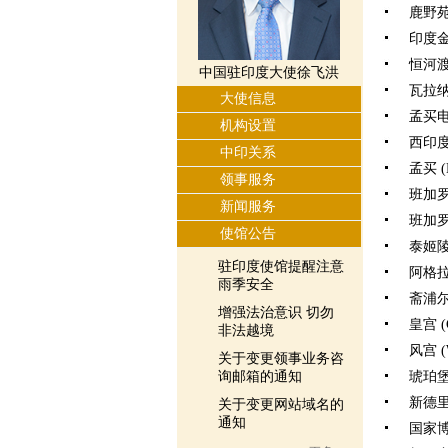
鹿野苑
印度金庙
恒河渡口
中国驻印度大使徐飞洪
瓦拉纳
大使信息
孟买
机构设置
西印度威尔
中印关系
孟买 (
领事服务
班加
新闻服务
班加罗尔
使馆公告
泰姬陵(T
驻印度使馆提醒注意
阿格拉城
雨季安全
斋浦尔 (
增强法治意识 切勿
皇宫 (C
非法越境
风宫 (W
关于变更领事业务咨
询邮箱的通知
琥珀堡 (
新德
关于变更网站域名的
通知
国家博物