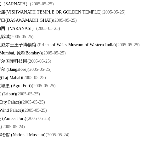
（SARNATH）
(2005-05-25)
(VISHWANATH TEMPLE OR GOLDEN TEMPLE)
(2005-05-25)
(DASAWAMADH GHAT)
(2005-05-25)
西（VARANASI）
(2005-05-25)
电影城
(2005-05-25)
士王子博物馆 (Prince of Wales Museum of Western India)
(2005-05-25)
Mumbai, 原称Bombay)
(2005-05-25)
罗尔国际科技园
(2005-05-25)
 (Bangalore)
(2005-05-25)
aj Mahal)
(2005-05-25)
堡 (Agra Fort)
(2005-05-25)
Jaipur)
(2005-05-25)
ity Palace)
(2005-05-25)
ind Palace)
(2005-05-25)
Amber Fort)
(2005-05-25)
里
(2005-05-24)
馆 (National Museum)
(2005-05-24)