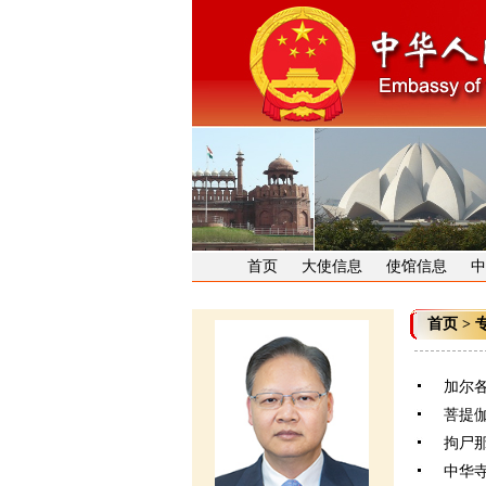
首页
大使信息
使馆信息
中
首页
>
加尔
菩提伽耶
拘尸那
中华寺(