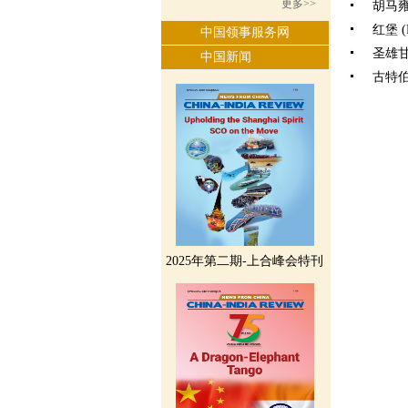
更多>>
胡马雍陵 
红堡 (R
中国领事服务网
圣雄甘地
中国新闻
古特伯高
2025年第二期-上合峰会特刊