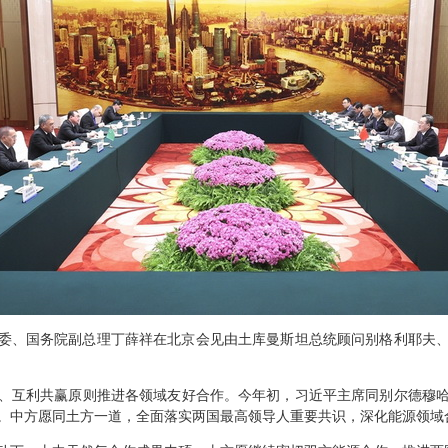
治局常委、国务院副总理丁薛祥在北京会见由土库曼斯坦总统顾问别格利耶
、互利共赢原则推进各领域友好合作。今年初，习近平主席同别尔德穆
。中方愿同土方一道，全面落实两国最高领导人重要共识，深化能源领域